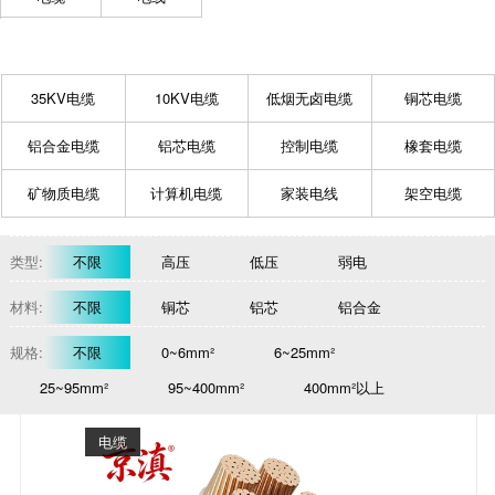
35KV电缆
10KV电缆
低烟无卤电缆
铜芯电缆
铝合金电缆
铝芯电缆
控制电缆
橡套电缆
矿物质电缆
计算机电缆
家装电线
架空电缆
类型:
不限
高压
低压
弱电
材料:
不限
铜芯
铝芯
铝合金
规格:
不限
0~6mm²
6~25mm²
25~95mm²
95~400mm²
400mm²以上
电缆