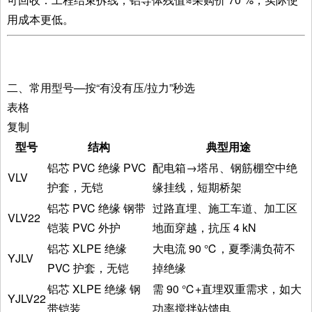
用成本更低。
二、常用型号—按“有没有压/拉力”秒选
表格
复制
型号
结构
典型用途
铝芯 PVC 绝缘 PVC
配电箱→塔吊、钢筋棚空中绝
VLV
护套，无铠
缘挂线，短期桥架
铝芯 PVC 绝缘 钢带
过路直埋、施工车道、加工区
VLV22
铠装 PVC 外护
地面穿越，抗压 4 kN
铝芯 XLPE 绝缘
大电流 90 ℃，夏季满负荷不
YJLV
PVC 护套，无铠
掉绝缘
铝芯 XLPE 绝缘 钢
需 90 ℃+直埋双重需求，如大
YJLV22
带铠装
功率搅拌站馈电