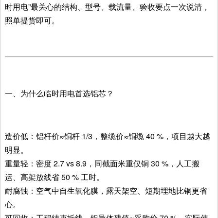
时用电”最关心的结构、型号、载流量、验收要点一次说清，
照单提货即可。
一、为什么临时用电首选铝芯？
造价低：铝杆价≈铜杆 1/3，整缆价≈铜缆 40 %，项目越大越
明显。
重量轻：密度 2.7 vs 8.9，同截面米重仅铜 30 %，人工搬
运、高架放线省 50 % 工时。
耐腐蚀：空气中自生氧化膜，露天架空、短期埋地比铜更省
心。
可回收：工程结束拆线，铝导体残值≈采购价 70 %，实际使