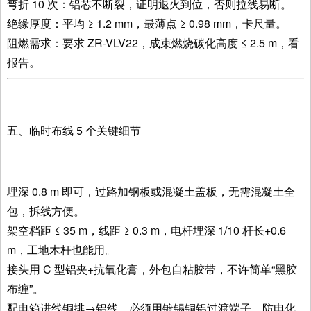
弯折 10 次：铝芯不断裂，证明退火到位，否则拉线易断。
绝缘厚度：平均 ≥ 1.2 mm，最薄点 ≥ 0.98 mm，卡尺量。
阻燃需求：要求 ZR-VLV22，成束燃烧碳化高度 ≤ 2.5 m，看
报告。
五、临时布线 5 个关键细节
埋深 0.8 m 即可，过路加钢板或混凝土盖板，无需混凝土全
包，拆线方便。
架空档距 ≤ 35 m，线距 ≥ 0.3 m，电杆埋深 1/10 杆长+0.6
m，工地木杆也能用。
接头用 C 型铝夹+抗氧化膏，外包自粘胶带，不许简单“黑胶
布缠”。
配电箱进线铜排→铝线，必须用镀锡铜铝过渡端子，防电化