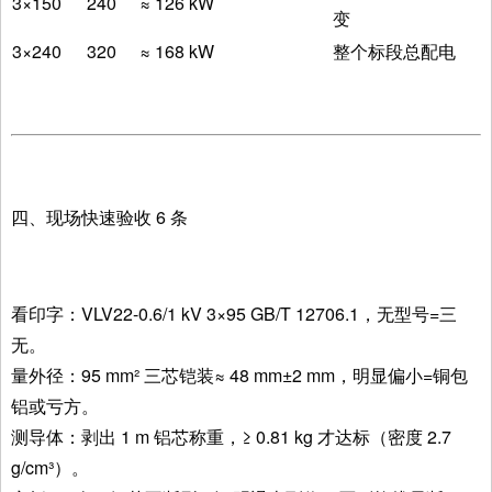
3×150
240
≈ 126 kW
变
3×240
320
≈ 168 kW
整个标段总配电
四、现场快速验收 6 条
看印字：VLV22-0.6/1 kV 3×95 GB/T 12706.1，无型号=三
无。
量外径：95 mm² 三芯铠装≈ 48 mm±2 mm，明显偏小=铜包
铝或亏方。
测导体：剥出 1 m 铝芯称重，≥ 0.81 kg 才达标（密度 2.7
g/cm³）。