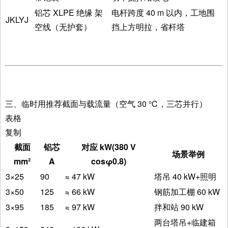
铝芯 XLPE 绝缘 架
电杆跨度 40 m 以内，工地围
JKLYJ
空线（无护套）
挡上方明拉，省杆塔
三、临时用推荐截面与载流量（空气 30 ℃，三芯并行）
表格
复制
截面
铝芯
对应 kW(380 V
场景举例
mm²
A
cosφ0.8)
3×25
90
≈ 47 kW
塔吊 40 kW+照明
3×50
125
≈ 66 kW
钢筋加工棚 60 kW
3×95
185
≈ 97 kW
拌和站 90 kW
两台塔吊+临建箱